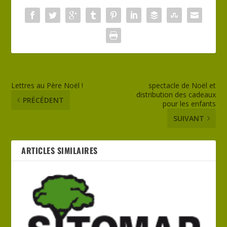
Lettres au Père Noël !
spectacle de Noël et
distribution des cadeaux
PRÉCÉDENT
pour les enfants
SUIVANT
ARTICLES SIMILAIRES