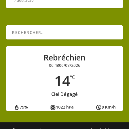
17 août 2020
Rebréchien
06:48
06/08/2026
14
°C
Ciel Dégagé
79%
1022 hPa
9 Km/h