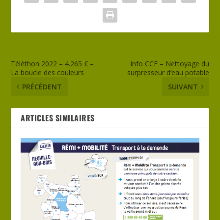
Téléthon 2022 – 4.265 € –
Info CCF – Nettoyage du
La boucle des couleurs
surpresseur d’eau potable
PRÉCÉDENT
SUIVANT
ARTICLES SIMILAIRES