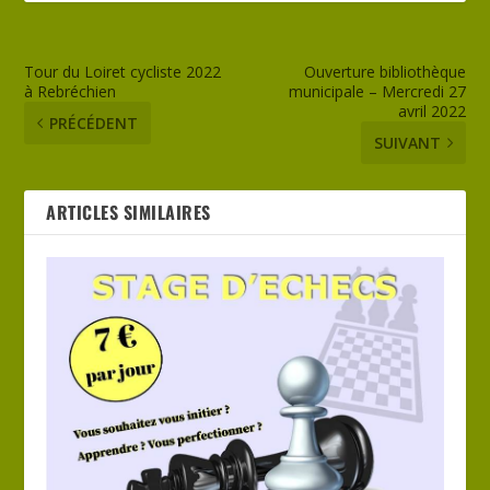
Tour du Loiret cycliste 2022
Ouverture bibliothèque
à Rebréchien
municipale – Mercredi 27
avril 2022
PRÉCÉDENT
SUIVANT
ARTICLES SIMILAIRES