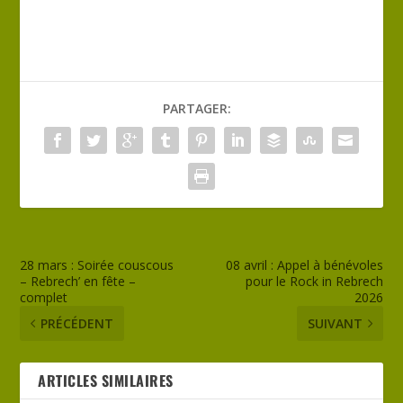
PARTAGER:
28 mars : Soirée couscous
08 avril : Appel à bénévoles
– Rebrech’ en fête –
pour le Rock in Rebrech
complet
2026
PRÉCÉDENT
SUIVANT
ARTICLES SIMILAIRES