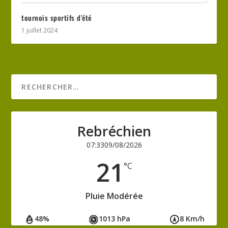
tournois sportifs d’été
1 juillet 2024
Rebréchien
07:33
09/08/2026
21
°C
Pluie Modérée
48%
1013 hPa
8 Km/h