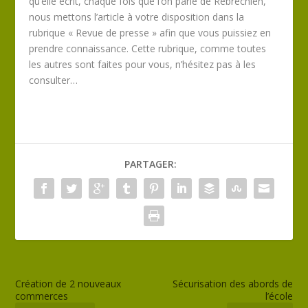
qu’elle écrit, chaque fois que l’on parle de Rebréchien,
nous mettons l’article à votre disposition dans la
rubrique « Revue de presse » afin que vous puissiez en
prendre connaissance. Cette rubrique, comme toutes
les autres sont faites pour vous, n’hésitez pas à les
consulter…
PARTAGER:
Création de 2 nouveaux
Sécurisation des abords de
commerces
l’école