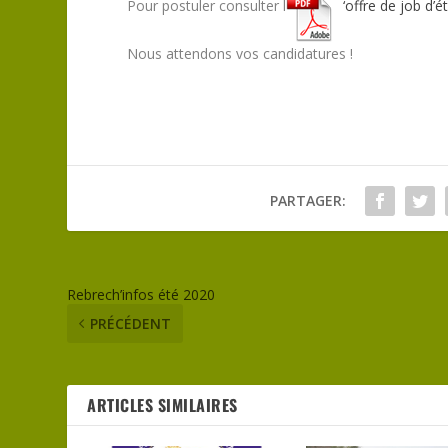
Pour postuler consulter l
‘offre de job d’é
Nous attendons vos candidatures !
PARTAGER:
Rebrech’infos été 2020
PRÉCÉDENT
ARTICLES SIMILAIRES