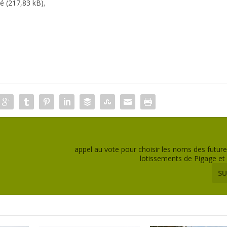
té
,
appel au vote pour choisir les noms des futur
lotissements de Pigage et
SU