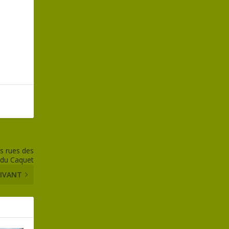
es rues des
 du Caquet
IVANT