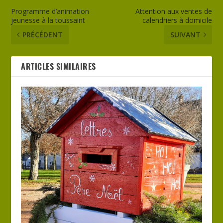
Programme d’animation
Attention aux ventes de
jeunesse à la toussaint
calendriers à domicile
PRÉCÉDENT
SUIVANT
ARTICLES SIMILAIRES