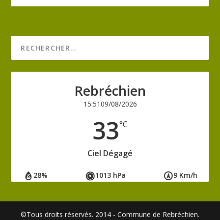
Rebréchien
15:51
09/08/2026
33
°C
Ciel Dégagé
28%
1013 hPa
9 Km/h
©Tous droits réservés. 2014 - Commune de Rebréchien.