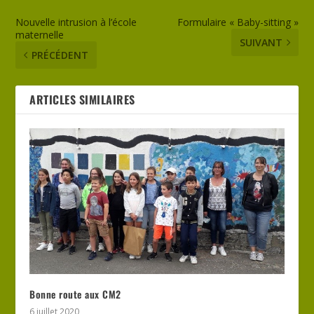
Nouvelle intrusion à l’école
Formulaire « Baby-sitting »
maternelle
SUIVANT
PRÉCÉDENT
ARTICLES SIMILAIRES
Bonne route aux CM2
6 juillet 2020