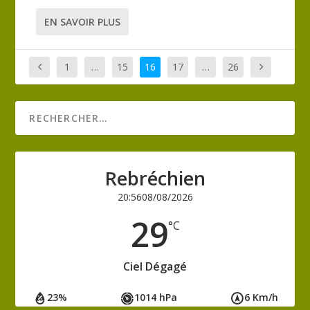
EN SAVOIR PLUS
1
…
15
16
17
…
26
Rebréchien
20:56
08/08/2026
29
°C
Ciel Dégagé
23%
1014 hPa
6 Km/h