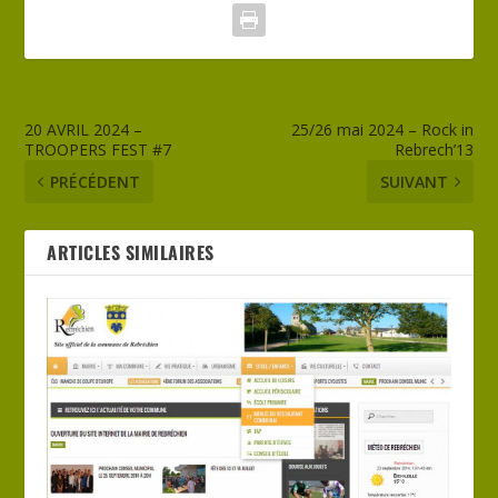
20 AVRIL 2024 –
25/26 mai 2024 – Rock in
TROOPERS FEST #7
Rebrech’13
PRÉCÉDENT
SUIVANT
ARTICLES SIMILAIRES