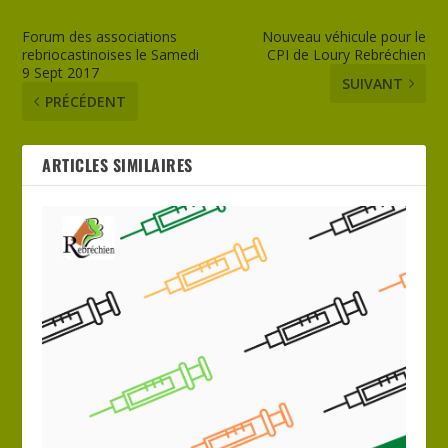
Forum des associations
Nouveau véhicule pour le
rebriocastinoises le Samedi
CPI de Loury Rebréchien
9 Sept 2017
SUIVANT
PRÉCÉDENT
ARTICLES SIMILAIRES