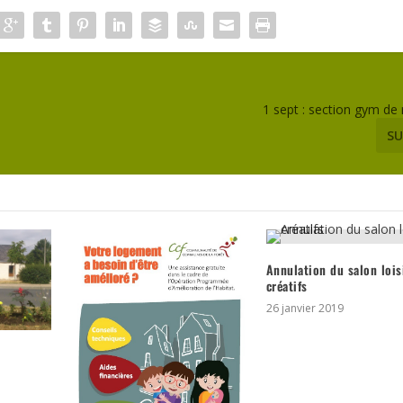
1 sept : section gym de
SU
Annulation du salon lois
créatifs
26 janvier 2019