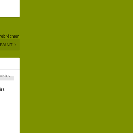
 rebréchien
IVANT
irs