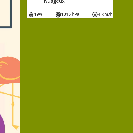
Nuageux
19%
1015 hPa
4 Km/h