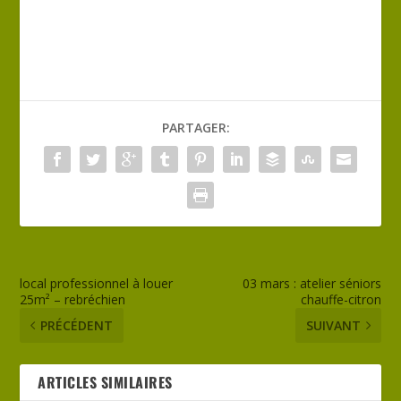
PARTAGER:
local professionnel à louer
03 mars : atelier séniors
25m² – rebréchien
chauffe-citron
PRÉCÉDENT
SUIVANT
ARTICLES SIMILAIRES