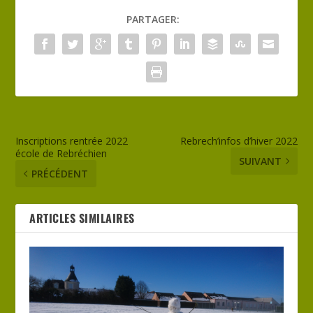
PARTAGER:
Inscriptions rentrée 2022
Rebrech’infos d’hiver 2022
école de Rebréchien
SUIVANT
PRÉCÉDENT
ARTICLES SIMILAIRES