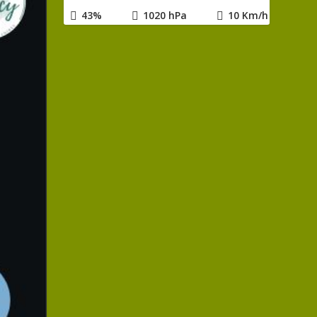
43%
1020 hPa
10 Km/h