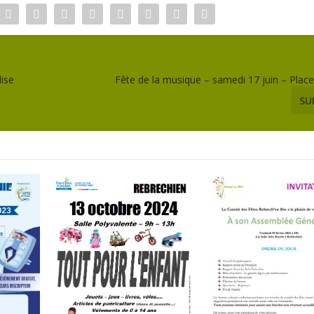
lise
Fête de la musique – samedi 17 juin – Place 
SU