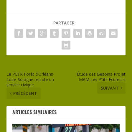
PARTAGER:
Le PETR Forêt d’Orléans-
Étude des Besoins-Projet
Loire-Sologne recrute un
MAM Les P’tits Écureuils
service civique
SUIVANT
PRÉCÉDENT
ARTICLES SIMILAIRES