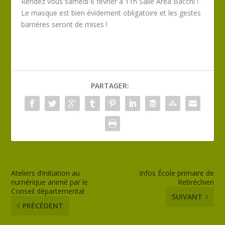
Rendez vous samedi 6 février à 11h Salle Area Bacchi !
Le masque est bien évidement obligatoire et les gestes
barrières seront de mises !
PARTAGER:
Ateliers d’initiation au
Infos École primaire de
numérique animé par le
Rebréchien
Conseil départemental
SUIVANT
PRÉCÉDENT