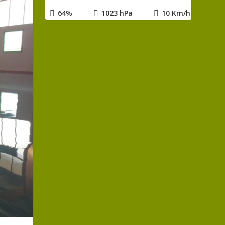
64%
1023 hPa
10 Km/h