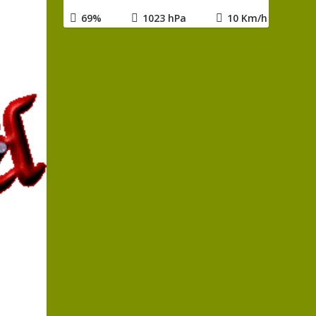
69%
1023 hPa
10 Km/h