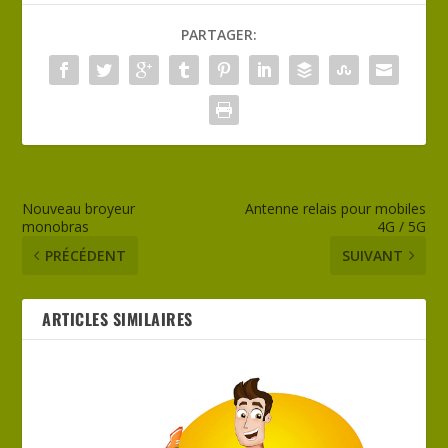
PARTAGER:
Nouveau broyeur
Antenne relais pour mobiles
monobras
4G / 5G
PRÉCÉDENT
SUIVANT
ARTICLES SIMILAIRES