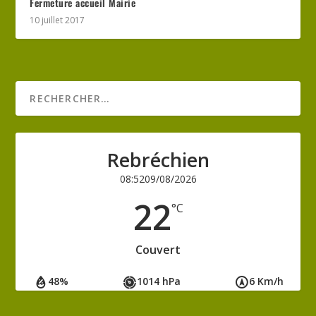
Fermeture accueil Mairie
10 juillet 2017
Rebréchien
08:52
09/08/2026
22
°C
Couvert
48%
1014 hPa
6 Km/h