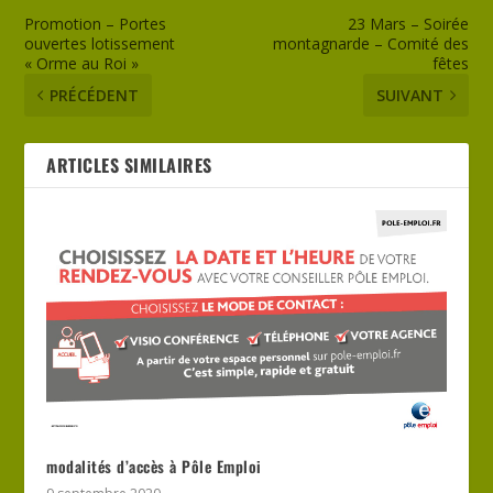
Promotion – Portes
23 Mars – Soirée
ouvertes lotissement
montagnarde – Comité des
« Orme au Roi »
fêtes
PRÉCÉDENT
SUIVANT
ARTICLES SIMILAIRES
modalités d’accès à Pôle Emploi