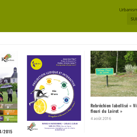
Urbanism
SU
Rebréchien labellisé « Vi
fleuri du Loiret »
4 août 2016
14/2015