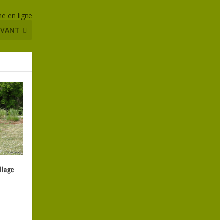
e en ligne
IVANT
llage