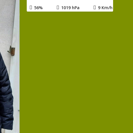
56%
1019 hPa
9 Km/h