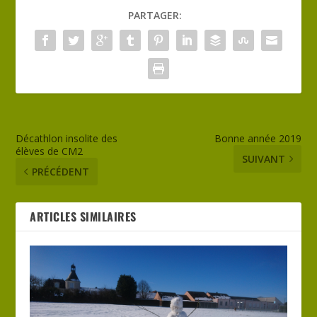
PARTAGER:
Décathlon insolite des
Bonne année 2019
élèves de CM2
SUIVANT
PRÉCÉDENT
ARTICLES SIMILAIRES