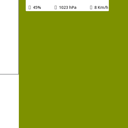
45%
1023 hPa
8 Km/h