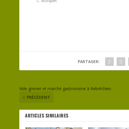
C. Bosquet
PARTAGER:
Vide-grenier et marché gastronome à Rebréchien
PRÉCÉDENT
ARTICLES SIMILAIRES