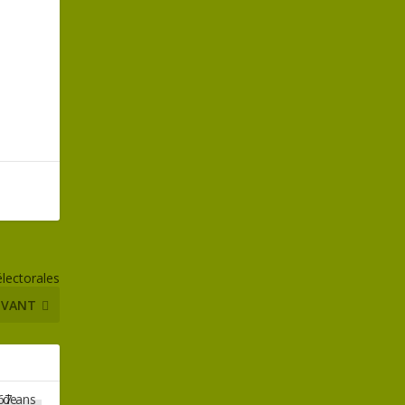
électorales
IVANT