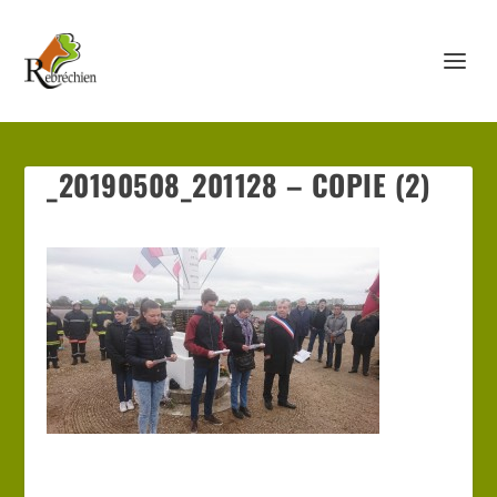
_20190508_201128 – COPIE (2)