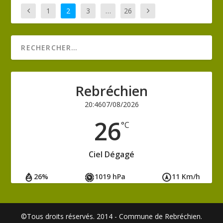
1
2
3
…
26
Rebréchien
20:46
07/08/2026
26
°C
Ciel Dégagé
26%
1019 hPa
11 Km/h
©Tous droits réservés. 2014 - Commune de Rebréchien.