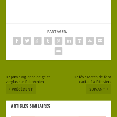
PARTAGER:
07 janv : Vigilance neige et
07 fév : Match de foot
verglas sur Rebréchien
caritatif à Pithiviers
PRÉCÉDENT
SUIVANT
ARTICLES SIMILAIRES