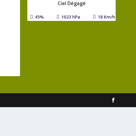
Ciel Dégagé
45%
1023 hPa
18 Km/h