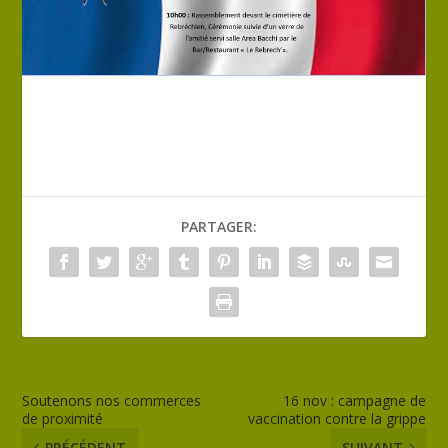
PARTAGER:
Soutenons nos commerces
16 nov : campagne de
de proximité
vaccination contre la grippe
PRÉCÉDENT
SUIVANT