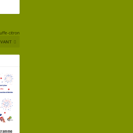
uffe-citron
IVANT
ogramme