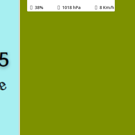
38%
1018 hPa
8 Km/h