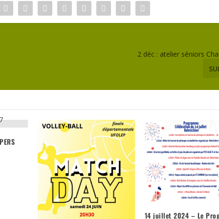
2 déc : atelier séniors Cha
SU
OPERS
14 juillet 2024 – Le Pr